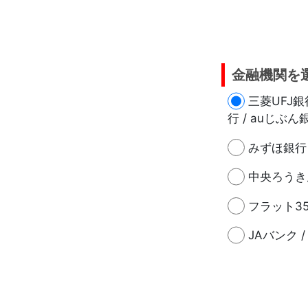
金融機関を
三菱UFJ銀行
行 / auじぶん銀
みずほ銀行 
中央ろうき
フラット3
JAバンク /