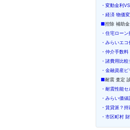
・変動金利V
・経済 物価変
■
控除 補助金
・住宅ローン控
・みらいエコ
・仲介手数料
・諸費用比較
・金融資産ピ
■
耐震 査定 
・耐震性能セ
・みらい価値診断
・賃貸派？持
・市区町村 