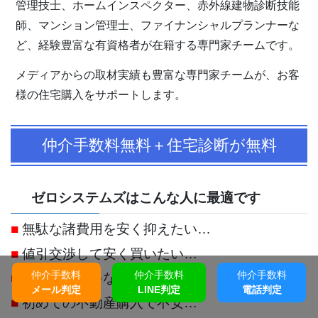
管理技士、ホームインスペクター、赤外線建物診断技能
師、マンション管理士、ファイナンシャルプランナーな
ど、経験豊富な有資格者が在籍する専門家チームです。
メディアからの取材実績も豊富な専門家チームが、お客
様の住宅購入をサポートします。
仲介手数料無料＋住宅診断が無料
ゼロシステムズはこんな人に最適です
■
無駄な諸費用を安く抑えたい…
■
値引交渉して安く買いたい…
仲介手数料
仲介手数料
仲介手数料
■
欠陥住宅じゃないか心配…
メール判定
LINE判定
電話判定
■
初めての不動産購入で不安…