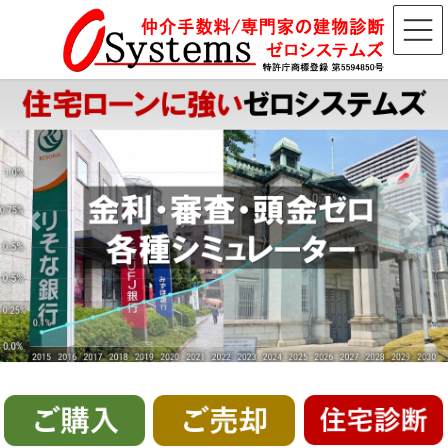
コ
ナ
ン
ビ
テ
ゲ
ン
ー
ツ
シ
へ
ョ
ス
ン
キ
に
ッ
移
プ
動
Previous
Next