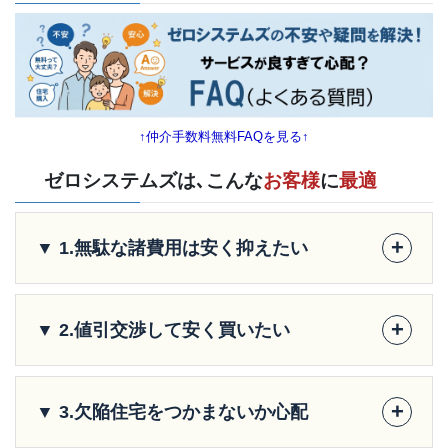
↑仲介手数料無料FAQを見る↑
ゼロシステムズは､こんな
お客様
に
最適
+
▼ 1.無駄な諸費用は安く抑えたい
+
▼ 2.値引交渉して安く買いたい
+
▼ 3.欠陥住宅をつかまないか心配