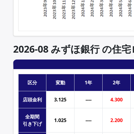
2026-08 みずほ銀行 の
区分
変動
1年
2年
店頭
金利
3.125
----
4.300
全期間
1.025
----
2.200
引き下げ