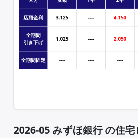
区分
変動
1年
2年
店頭
金利
3.125
----
4.150
全期間
1.025
----
2.050
引き下げ
全期間
固定
----
----
----
2026年6月 みずほ銀行の住宅ローン金利一覧
2026-05 みずほ銀行 の