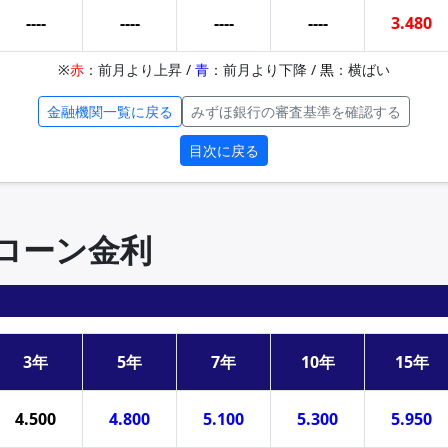
----
----
----
----
3.480
※
赤
：前月より上昇 /
青
：前月より下降 /
黒
：横ばい
金融機関一覧に戻る
みずほ銀行の審査基準を確認する
目次に戻る
住宅ローン金利
3年
5年
7年
10年
15年
4.500
4.800
5.100
5.300
5.950