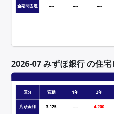
全期間
固定
----
----
----
2026年8月 みずほ銀行の住宅ローン金利一覧
2026-07 みずほ銀行 の
区分
変動
1年
2年
店頭
金利
3.125
----
4.200