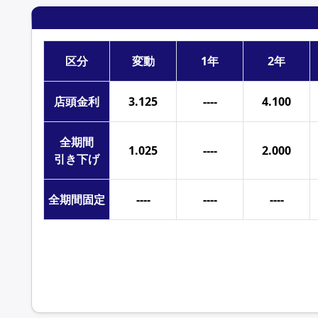
区分
変動
1年
2年
店頭
金利
3.125
----
4.100
全期間
1.025
----
2.000
引き下げ
全期間
固定
----
----
----
2026年5月 みずほ銀行の住宅ローン金利一覧