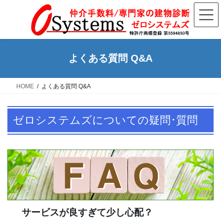
コ
ナ
ン
ビ
テ
ゲ
ン
ー
ツ
シ
よくある質問 Q&A
へ
ョ
ス
ン
HOME
よくある質問 Q&A
キ
に
ッ
移
プ
動
ゼロシステムズについての疑問･質問
サービスが良すぎて少し心配？