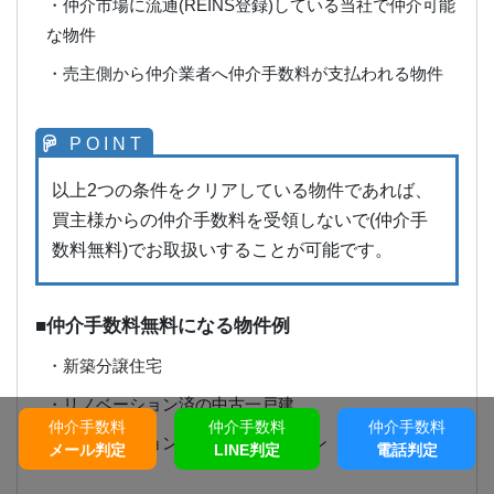
・仲介市場に流通(REINS登録)している当社で仲介可能
な物件
・売主側から仲介業者へ仲介手数料が支払われる物件
以上2つの条件をクリアしている物件であれば、
買主様からの仲介手数料を受領しないで(仲介手
数料無料)でお取扱いすることが可能です。
■仲介手数料無料になる物件例
・新築分譲住宅
・リノベーション済の中古一戸建
仲介手数料
仲介手数料
仲介手数料
・リノベーション済の中古マンション
メール判定
LINE判定
電話判定