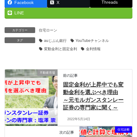
Threads
Facebook
X
LINE
住宅ローン
カテゴリー
タグ
auじぶん銀行
YouTubeチャンネル
変動金利と固定金利
金利情報
不動産市場
前の記事
固定金利が上昇中でも変
動金利を選ぶべき理由
～元モルガンスタンレー
証券の専門家に聞く～
2022年5月14日
住宅診断
次の記事