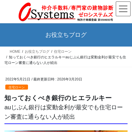
コ
ナ
ン
ビ
テ
ゲ
ン
ー
ツ
シ
お役立ちブログ
へ
ョ
ス
ン
HOME
お役立ちブログ
住宅ローン
キ
に
知っておくべき銀行のヒエラルキーauじぶん銀行は変動金利が最安でも住
ッ
移
宅ローン審査に通らない人が続出
プ
動
2022年5月21日
/ 最終更新日時 :
2026年3月20日
住宅ローン
知っておくべき銀行のヒエラルキー
auじぶん銀行は変動金利が最安でも住宅ロー
ン審査に通らない人が続出