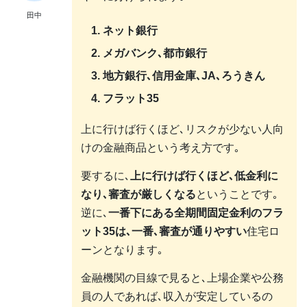
田中
ネット銀行
メガバンク､都市銀行
地方銀行､信用金庫､JA､ろうきん
フラット35
上に行けば行くほど､リスクが少ない人向
けの金融商品という考え方です｡
要するに､
上に行けば行くほど､低金利に
なり､審査が厳しくなる
ということです｡
逆に､
一番下にある全期間固定金利のフラ
ット35は､一番､審査が通りやすい
住宅ロ
ーンとなります｡
金融機関の目線で見ると､上場企業や公務
員の人であれば､収入が安定しているの