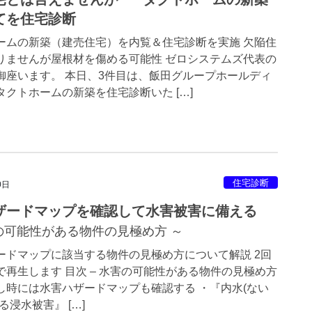
てを住宅診断
ームの新築（建売住宅）を内覧＆住宅診断を実施 欠陥住
りませんが屋根材を傷める可能性 ゼロシステムズ代表の
御座います。 本日、3件目は、飯田グループホールディ
タクトホームの新築を住宅診断いた […]
住宅診断
0日
ザードマップを確認して水害被害に備える
の可能性がある物件の見極め方 ～
ードマップに該当する物件の見極め方について解説 2回
で再生します 目次 – 水害の可能性がある物件の見極め方
し時には水害ハザードマップも確認する ・『内水(ない
る浸水被害』 […]