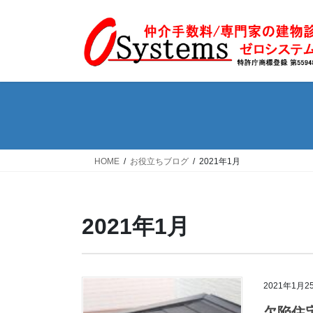
コ
ナ
ン
ビ
テ
ゲ
ン
ー
ツ
シ
へ
ョ
ス
ン
キ
に
ッ
移
プ
動
HOME
お役立ちブログ
2021年1月
2021年1月
2021年1月2
欠陥住