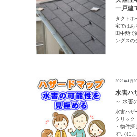
一戸建
タクトホ
宅ではあ
田中勲で
ングスの
2021年1月2
水害ハ
～ 水害
水害ハザ
クリック
・物件探
すい)によ