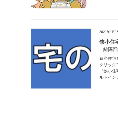
2021年1月1
狭小住
– 離隔
狭小住宅
クリック
『狭小住
ルトインガ