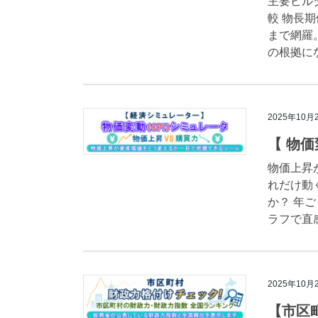
主要ビル
較 物長
まで網羅
の根拠にな
2025年10月
【 物
物価上昇
れだけ動
か？ 年
ラフで直感
2025年10月
【市区