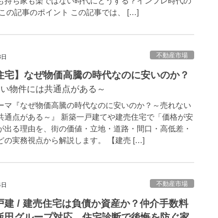
も持ち家も楽ではない時代にどうする？インフレ時代の
この記事のポイント この記事では、 […]
不動産市場
8日
住宅】なぜ物価高騰の時代なのに安いのか？
ない物件には共通点がある～
ーマ『なぜ物価高騰の時代なのに安いのか？～売れない
共通点がある～』 新築一戸建てや建売住宅で「価格が安
が出る理由を、街の価値・立地・道路・間口・高低差・
の実務視点から解説します。 【建売 […]
不動産市場
4日
戸建 / 建売住宅は負債か資産か？仲介手数料
飯田グループ対応、住宅診断で後悔を防ぐ家