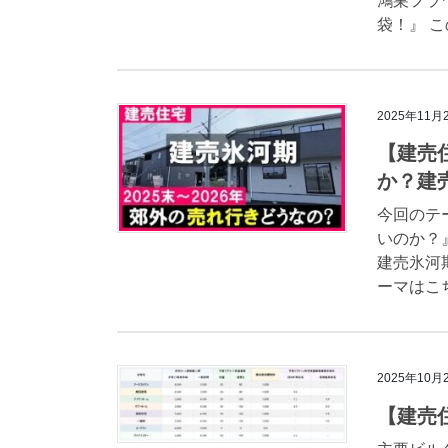
鴻巣フラ
袋！』 こ
2025年11月
【建売
か？建
今回のテ
いのか？
建売氷河
ーマはこち
2025年10月
【建売