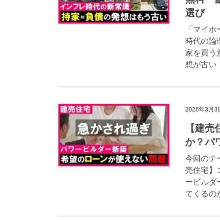
選び
「マイホ
時代の論
家を買う
想が古い
2026年3月3
【建売
か？パ
今回のテ
売住宅】
ービルダ
てくるのか