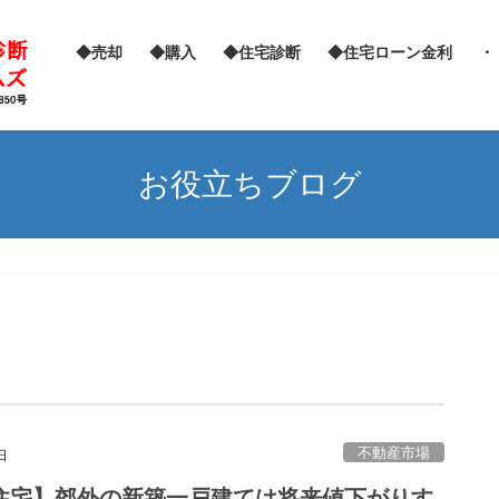
◆売却
◆購入
◆住宅診断
◆住宅ローン金利
・
お役立ちブログ
不動産市場
日
住宅】郊外の新築一戸建ては将来値下がりす