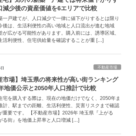
口減少後の資産価値を6エリアで比較
築一戸建てが、人口減少で一律に値下がりするとは限り
今後は、生活利便性の高い地域と人口流出が進む地域
差が広がる可能性があります。購入前には、誘導区域、
生活利便性、住宅供給量を確認することが重 […]
不動産市場
6日
産市場】埼玉県の将来性が高い街ランキング
6年地価公示と2050年人口推計で比較
住宅を購入する際は、現在の地価だけでなく、2050年ま
推計、駅までの距離、生活利便性、災害リスクまで確認
が重要です。 【不動産市場】2026年 埼玉県『上がる
がる街』を地価上昇率と人口増減 […]