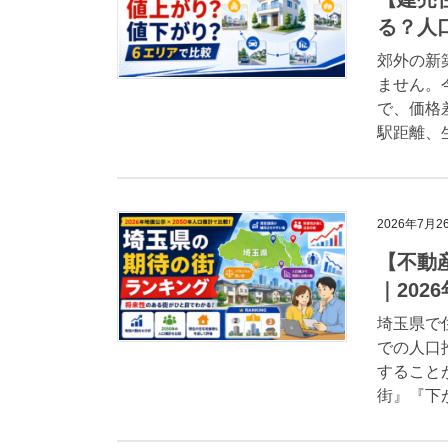
る？人
郊外の新
ません。
で、価格
駅距離、
2026年7月2
【不動
｜202
埼玉県で
での人口
すること
街』『下