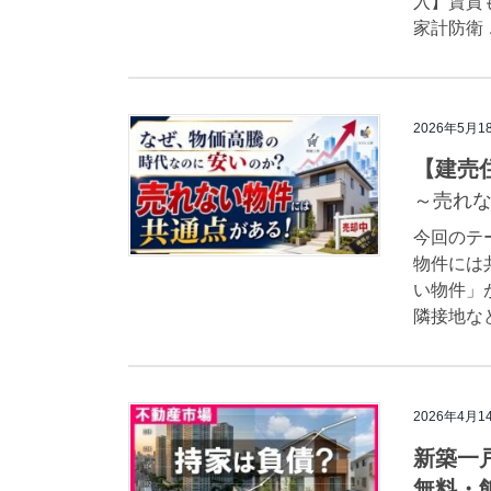
入】賃貸
家計防衛 
2026年5月1
【建売
～売れ
今回のテ
物件には
い物件」
隣接地など
2026年4月1
新築一
無料・