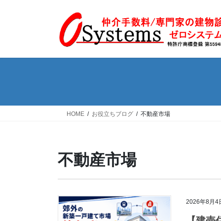
コ
ナ
ン
ビ
テ
ゲ
ン
ー
ツ
シ
へ
ョ
ス
ン
キ
に
ッ
移
プ
動
HOME
お役立ちブログ
不動産市場
不動産市場
2026年8月4
【建売