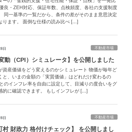
ダーの「金銭的支援・住宅性能・保証・点検」を一発比
期優良・ZEH対応、保証年数、点検頻度、各社の支援制度
。 同一基準の一覧だから、条件の差がそのまま意思決定
ります。 面倒な仕様の読み比べ […]
不動産市場
28日
価変動（CPI）シミュレータ】を公開しました
が資産価値をどう変えるのかシミュレート 物価が毎年ど
くと、いまの金額の「実質価値」はどれだけ変わるの
ごとのインフレ率を自由に設定して、目減りの度合いをグ
的に確認できます。 もしインフレが […]
不動産市場
28日
町村 財政力 格付けチェック】 を公開しまし