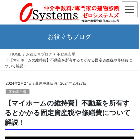
コ
ナ
ン
ビ
テ
ゲ
ン
ー
ツ
シ
お役立ちブログ
へ
ョ
ス
ン
HOME
お役立ちブログ
不動産市場
キ
に
【マイホームの維持費】不動産を所有するとかかる固定資産税や修繕費に
ッ
移
ついて解説！
プ
動
2024年2月27日
/ 最終更新日時 :
2024年2月27日
不動産市場
【マイホームの維持費】不動産を所有す
るとかかる固定資産税や修繕費について
解説！