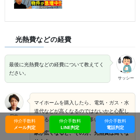
光熱費などの経費
最後に光熱費などの経費について教えてく
ださい。
サッシー
マイホームを購入したら、電気・ガス・水
道代などが高くなるのではないかと心配し
田中
ているユーザーは比較的多いようです。
仲介手数料
仲介手数料
仲介手数料
メール判定
LINE判定
電話判定
家が広くなると、その分、光熱費は高くな