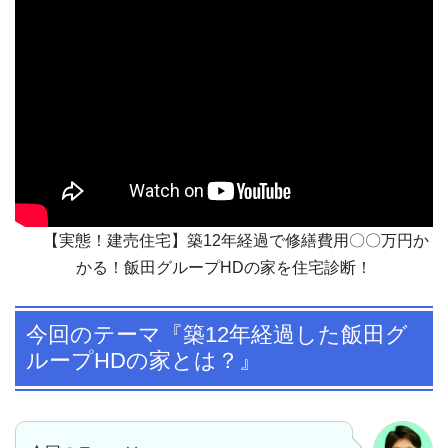
【実態！建売住宅】築12年経過で修繕費用〇〇万円か
かる！飯田グループHDの家を住宅診断！
今回のテーマ『築12年経過した飯田グ
ループHDの家とは？』