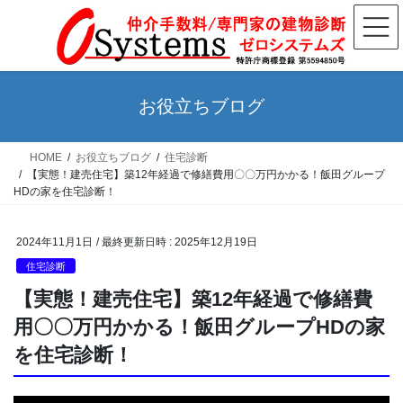
コ
ナ
ン
ビ
テ
ゲ
ン
ー
ツ
シ
お役立ちブログ
へ
ョ
ス
ン
HOME
お役立ちブログ
住宅診断
キ
に
【実態！建売住宅】築12年経過で修繕費用〇〇万円かかる！飯田グループ
ッ
移
HDの家を住宅診断！
プ
動
2024年11月1日
/ 最終更新日時 :
2025年12月19日
住宅診断
【実態！建売住宅】築12年経過で修繕費
用〇〇万円かかる！飯田グループHDの家
を住宅診断！