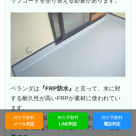
ップコートを塗り替える必要があります。
ベランダは
『FRP防水』
と言って、水に対
する耐久性が高いFRPが素材に使われてい
ます。
その為、下地には問題ありませんでした
仲介手数料
仲介手数料
仲介手数料
メール判定
LINE判定
電話判定
が、定期的なチェックとメンテナンスは必