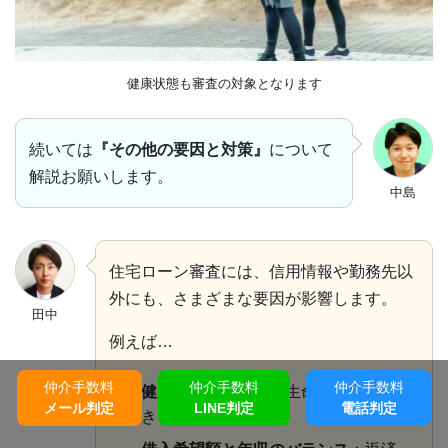
健康状態も審査の対象となります
続いては
『その他の要因と対策』
について
解説お願いします。
中島
住宅ローン審査には、信用情報や勤務先以
外にも、さまざまな要因が影響します。
田中
例えば…
仲介手数料
仲介手数料
仲介手数料
・
健康状態
：団体信用生命保険に加入
メール判定
LINE判定
電話判定
できるか