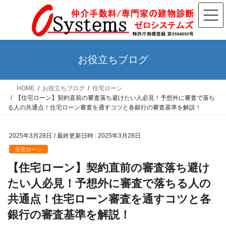
コ
ナ
ン
ビ
テ
ゲ
ン
ー
ツ
シ
お役立ちブログ
へ
ョ
ス
ン
HOME
お役立ちブログ
住宅ローン
キ
に
【住宅ローン】契約直前の審査落ち避けたい人必見！予想外に審査で落ち
ッ
移
る人の共通点！住宅ローン審査を通すコツと各銀行の審査基準を解説！
プ
動
2025年3月28日
/ 最終更新日時 :
2025年3月28日
住宅ローン
【住宅ローン】契約直前の審査落ち避け
たい人必見！予想外に審査で落ちる人の
共通点！住宅ローン審査を通すコツと各
銀行の審査基準を解説！