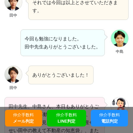
それでは今回は以上とさせていただきま
す。
田中
今回も勉強になりました。
田中先生ありがとうございました。
中島
ありがとうございました！
田中
田中先生、中島さん、本日もありがとうご
ざいました。 不動産の今がわかれば、ちょ
仲介手数料
仲介手数料
仲介手数料
フジコ
メール判定
LINE判定
電話判定
っと先の未来も見えてくる。「不動産せん
せい田中の教えて不動産の知恵袋」、また