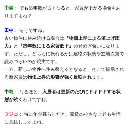
中島
： でも築年数が古くなると、家賃が下がる場合もあ
りますよね？
田中
： そうですね。
古い物件に住み続ける場合は
『物価上昇による値上げ圧
力』
と
『築年数による家賃低下』
のせめぎ合いになりま
す。ただし、どちらに振れるかは建物の状態や立地次第で
読みづらいのが現実です。
一方、新しい物件へ住み替えるとなると、そこで提示され
る新家賃は
物価上昇の影響が強く反映
されます。
中島
： なるほど。
入居者は更新のたびにドキドキする状
態が続く
わけですね。
フジコ
： 特に年金暮らしだと、家賃の小さな上昇も生活
に直結しますよね。