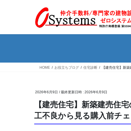
コ
ナ
ン
ビ
テ
ゲ
ン
ー
ツ
シ
へ
ョ
ス
ン
キ
に
ッ
移
プ
動
HOME
お役立ちブログ
住宅診断
【建売住宅】新築
2026年6月9日
/ 最終更新日時 :
2026年6月9日
【建売住宅】新築建売住宅
工不良から見る購入前チェ